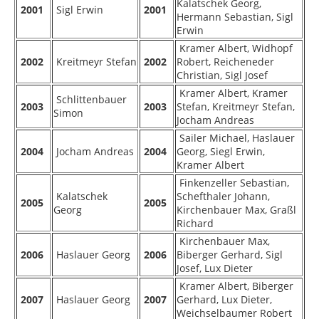
Kalatschek Georg,
2001
Sigl Erwin
2001
Hermann Sebastian, Sigl
Erwin
Kramer Albert, Widhopf
2002
Kreitmeyr Stefan
2002
Robert, Reicheneder
Christian, Sigl Josef
Kramer Albert, Kramer
Schlittenbauer
2003
2003
Stefan, Kreitmeyr Stefan,
Simon
Jocham Andreas
Sailer Michael, Haslauer
2004
Jocham Andreas
2004
Georg, Siegl Erwin,
Kramer Albert
Finkenzeller Sebastian,
Kalatschek
Schefthaler Johann,
2005
2005
Georg
Kirchenbauer Max, Graßl
Richard
Kirchenbauer Max,
2006
Haslauer Georg
2006
Biberger Gerhard, Sigl
Josef, Lux Dieter
Kramer Albert, Biberger
2007
Haslauer Georg
2007
Gerhard, Lux Dieter,
Weichselbaumer Robert