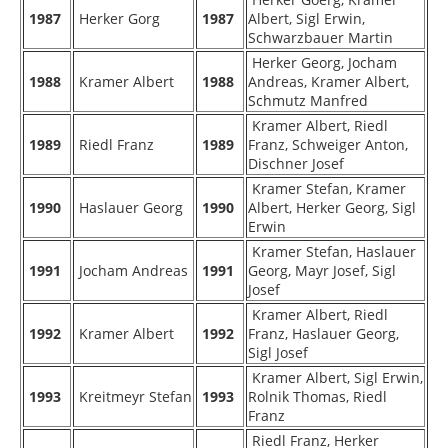
1987
Herker Gorg
1987
Albert, Sigl Erwin,
Schwarzbauer Martin
Herker Georg, Jocham
1988
Kramer Albert
1988
Andreas, Kramer Albert,
Schmutz Manfred
Kramer Albert, Riedl
1989
Riedl Franz
1989
Franz, Schweiger Anton,
Dischner Josef
Kramer Stefan, Kramer
1990
Haslauer Georg
1990
Albert, Herker Georg, Sigl
Erwin
Kramer Stefan, Haslauer
1991
Jocham Andreas
1991
Georg, Mayr Josef, Sigl
Josef
Kramer Albert, Riedl
1992
Kramer Albert
1992
Franz, Haslauer Georg,
Sigl Josef
Kramer Albert, Sigl Erwin,
1993
Kreitmeyr Stefan
1993
Rolnik Thomas, Riedl
Franz
Riedl Franz, Herker