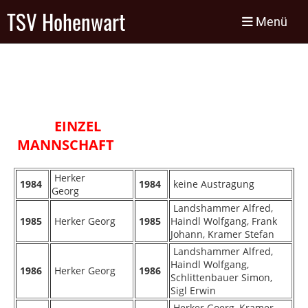
TSV Hohenwart
Menü
EINZEL
MANNSCHAFT
Herker
1984
1984
keine Austragung
Georg
Landshammer Alfred,
1985
Herker Georg
1985
Haindl Wolfgang, Frank
Johann, Kramer Stefan
Landshammer Alfred,
Haindl Wolfgang,
1986
Herker Georg
1986
Schlittenbauer Simon,
Sigl Erwin
Herker Goerg, Kramer