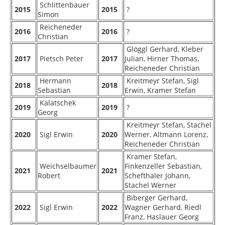
Schlittenbauer
2015
2015
?
Simon
Reicheneder
2016
2016
?
Christian
Glöggl Gerhard, Kleber
2017
Pietsch Peter
2017
Julian, Hirner Thomas,
Reicheneder Christian
Hermann
Kreitmeyr Stefan, Sigl
2018
2018
Sebastian
Erwin, Kramer Stefan
Kalatschek
2019
2019
?
Georg
Kreitmeyr Stefan, Stachel
2020
Sigl Erwin
2020
Werner, Altmann Lorenz,
Reicheneder Christian
Kramer Stefan,
Weichselbaumer
Finkenzeller Sebastian,
2021
2021
Robert
Schefthaler Johann,
Stachel Werner
Biberger Gerhard,
2022
Sigl Erwin
2022
Wagner Gerhard, Riedl
Franz, Haslauer Georg