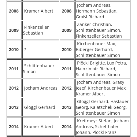
Jocham Andreas,
2008
Kramer Albert
2008
Hermann Sebastian,
Graßl Richard
Zanker Christian,
Finkenzeller
2009
2009
Schlittenbauer Simon,
Sebastian
Finkenzeller Sebastian
Kirchenbauer Max,
2010
?
2010
Biberger Gerhard,
Schlittenbauer Simon
Plöckl Brigitte, Lux Petra,
Schlittenbauer
2011
2011
Hainzlmair Richard,
Simon
Schlittenbauer Simon
Jocham Andreas, Grasy
2012
Jocham Andreas
2012
Josef, Kirchenbauer Max,
Kramer Albert
Glöggl Gerhard, Haslauer
2013
Glöggl Gerhard
2013
Georg, Kalatschek Georg,
Schlittenbauer Simon
Kreitmeyr Stefan, Jocham
2014
Kramer Albert
2014
Andreas, Schefthaler
Johann, Plöckl Franz