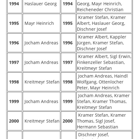
1994
Haslauer Georg
1994
Georg, Mayr Heinrich,
Reicheneder Christian
Kramer Stefan, Kramer
1995
Mayr Heinrich
1995
Albert, Haslauer Georg,
Dischner Josef
Kramer Albert, Kappler
1996
Jocham Andreas
1996
Jürgen, Kramer Stefan,
Dischner Josef
Kramer Albert, Sigl Erwin,
1997
Jocham Andreas
1997
Finkenzeller Sebastian,
Kreitmeyr Stefan
Jocham Andreas, Haindl
1998
Kreitmeyr Stefan
1998
Wolfgang, Ottenlocher
Peter, Mayr Heinrich
Jocham Andreas, Kramer
1999
Jocham Andreas
1999
Stefan, Kramer Thomas,
Kreitmeyr Stefan
Kramer Stefan, Kramer
2000
Kreitmeyr Stefan
2000
Thomas, Sigl Josef,
Hermann Sebastian
Dischner Josef,