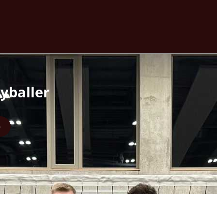
yballer
6